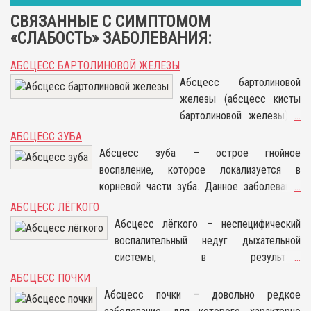
СВЯЗАННЫЕ С СИМПТОМОМ
«СЛАБОСТЬ» ЗАБОЛЕВАНИЯ:
АБСЦЕСС БАРТОЛИНОВОЙ ЖЕЛЕЗЫ
Абсцесс бартолиновой
железы (абсцесс кисты
бартолиновой железы) –
...
это гнойное воспаление
АБСЦЕСС ЗУБА
большой влагалищной
Абсцесс зуба – острое гнойное
железы, является
воспаление, которое локализуется в
осложнением первичного
корневой части зуба. Данное заболевание
...
воспаления. В области
нередко называют флюсом. Причинами
АБСЦЕСС ЛЁГКОГО
влагалища нарастает
патологии являются всяческие бактерии,
Абсцесс лёгкого – неспецифический
опухоль, которая в
которые, проникая в корневую часть,
воспалительный недуг дыхательной
процессе нагноения
размножаются и вызывают воспаление, что
системы, в результате
...
может вскрыться. Данная
может в дальнейшем привести к нагноению.
прогрессирования которого в лёгком
АБСЦЕСС ПОЧКИ
патология встречается
В запущенных случаях развивается сепсис.
формируется полость с тонкими
Абсцесс почки – довольно редкое
только у женщин.
стенками, внутри которой содержится