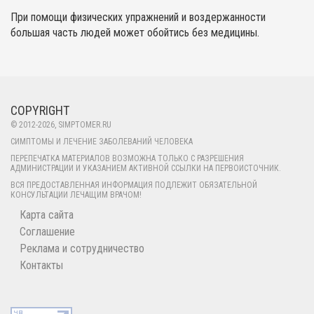
диагностируется у детей
токсических факторов. Для
период. Это два разных
При помощи физических упражнений и воздержанности
дошкольного и младшего
недуга характерны
расстройства, имеющие
большая часть людей может обойтись без медицины.
школьного возраста. Именно по
воспалительно-аллергические
практически одинаковые симптомы
этой причине его необходимо как
высыпания с наклонностью к
и течение.
можно быстрее вылечить. В
отёку, кровоизлияниям и некрозу.
противном случае он принимает
хронический характер протекания,
COPYRIGHT
что может повлечь за собой
© 2012-
2026
, SIMPTOMER.RU
развития бронхиальной астмы.
СИМПТОМЫ И ЛЕЧЕНИЕ ЗАБОЛЕВАНИЙ ЧЕЛОВЕКА
ПЕРЕПЕЧАТКА МАТЕРИАЛОВ ВОЗМОЖНА ТОЛЬКО С РАЗРЕШЕНИЯ
АДМИНИСТРАЦИИ И УКАЗАНИЕМ АКТИВНОЙ ССЫЛКИ НА ПЕРВОИСТОЧНИК.
ВСЯ ПРЕДОСТАВЛЕННАЯ ИНФОРМАЦИЯ ПОДЛЕЖИТ ОБЯЗАТЕЛЬНОЙ
КОНСУЛЬТАЦИИ ЛЕЧАЩИМ ВРАЧОМ!
Карта сайта
Соглашение
Реклама и сотрудничество
Контакты