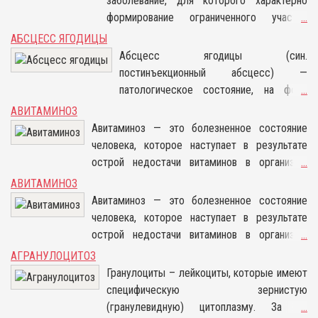
заболевание, для которого характерно
гнойный экссудат. Данное заболевание
формирование ограниченного участка
...
более часто начинает развиваться в
воспаления, заполненного гнойным
АБСЦЕСС ЯГОДИЦЫ
случае, если было проведено
инфильтратом. Патологический очаг
Абсцесс ягодицы (син.
неполноценное лечение пневмонии – на
отделен от здоровых тканей этого органа
постинъекционный абсцесс) —
участке лёгкого наблюдается
грануляционным валом. Недуг относится к
патологическое состояние, на фоне
...
расплавление с последующей
числу болезней, требующих экстренного
которого отмечается формирование
АВИТАМИНОЗ
некротизацией ткани.
хирургического вмешательства.
очага воспалительного процесса в
Авитаминоз — это болезненное состояние
области проведенного ранее укола.
человека, которое наступает в результате
Отмечается скопление гнойного
острой недостачи витаминов в организме
...
экссудата и расплавление тканей.
человека. Различают весенний и зимний
АВИТАМИНОЗ
авитаминоз. Ограничений, что касается пола и
Авитаминоз — это болезненное состояние
возрастной группы, в этом случае нет.
человека, которое наступает в результате
острой недостачи витаминов в организме
...
человека. Различают весенний и зимний
АГРАНУЛОЦИТОЗ
авитаминоз. Ограничений, что касается пола и
Гранулоциты – лейкоциты, которые имеют
возрастной группы, в этом случае нет.
специфическую зернистую
(гранулевидную) цитоплазму. За их
...