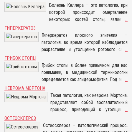
Болезнь Келлера — это патология, при
которой происходит омертвление
некоторых костей стопы, является
...
одной из разновидностей
ГИПЕРКЕРАТОЗ
остеохондропатии. Патологический
Гиперкератоз плоского эпителия –
процесс чаще всего поражает
патология, во время которой наблюдается
ладьевидную кость и плюсневые кости,
разрастание и утолщение рогового слоя
...
в частности, их головки.
кожи. В нормальном состоянии у здорового
ГРИБОК СТОПЫ
ребёнка или взрослого происходит
Грибок стопы в более привычном для нас
отмирание верхнего слоя и рост новых
понимании, в медицинской терминологии
клеток, восполняющих утраты. При данном
определяется как эпидермофития. Под этим
...
заболевании процессы отмирания и
заболеванием подразумевается поражение
НЕВРОМА МОРТОНА
восполнения нарушены. Причинами такого
кожных покровов стоп. Грибок стопы,
Такая патология, как неврома Мортона,
недуга могут стать как последствия от
симптомы которого в преимущественной
представляет собой воспалительный
различных болезней, так и генетическая
степени проявляются среди мужчин, чем
процесс, приводящий к утолщению
...
предрасположенность. Такой недуг
среди женщин, от особенностей мужской
межплюсневого нерва между двумя
ОСТЕОСКЛЕРОЗ
приводит к тому, что верхний слой кожи
физиологии не зависит – причина его
пальцами стопы (3 и 4). При
Остеосклероз – патологический процесс,
разрастается от нескольких миллиметров
появления в этом случае заключается в
прогрессировании патологии у