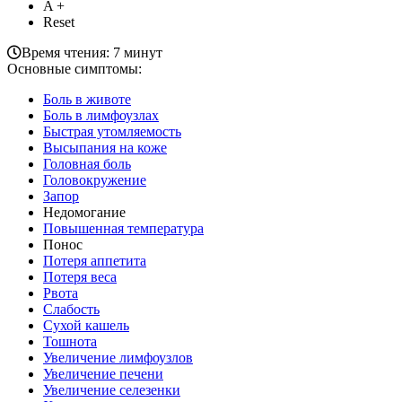
A +
Reset
Время чтения: 7 минут
Основные симптомы:
Боль в животе
Боль в лимфоузлах
Быстрая утомляемость
Высыпания на коже
Головная боль
Головокружение
Запор
Недомогание
Повышенная температура
Понос
Потеря аппетита
Потеря веса
Рвота
Слабость
Сухой кашель
Тошнота
Увеличение лимфоузлов
Увеличение печени
Увеличение селезенки