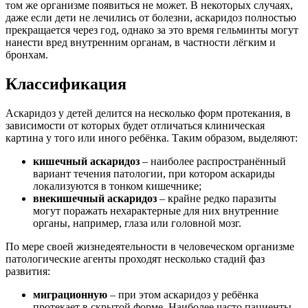
том же организме появиться не может. В некоторых случаях,
даже если дети не лечились от болезни, аскаридоз полностью
прекращается через год, однако за это время гельминты могут
нанести вред внутренним органам, в частности лёгким и
бронхам.
Классификация
Аскаридоз у детей делится на несколько форм протекания, в
зависимости от которых будет отличаться клиническая
картина у того или иного ребёнка. Таким образом, выделяют:
кишечный аскаридоз
– наиболее распространённый
вариант течения патологии, при котором аскариды
локализуются в тонком кишечнике;
внекишечный аскаридоз
– крайне редко паразиты
могут поражать нехарактерные для них внутренние
органы, например, глаза или головной мозг.
По мере своей жизнедеятельности в человеческом организме
патологические агенты проходят несколько стадий фаз
развития:
миграционную
– при этом аскаридоз у ребёнка
протекает в скрытой форме. Наиболее часто пациенты