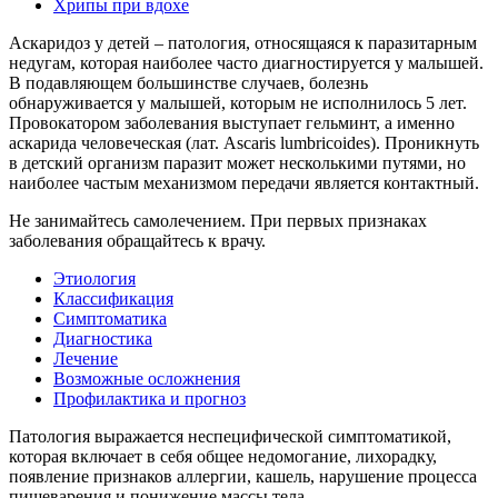
Хрипы при вдохе
Аскаридоз у детей – патология, относящаяся к паразитарным
недугам, которая наиболее часто диагностируется у малышей.
В подавляющем большинстве случаев, болезнь
обнаруживается у малышей, которым не исполнилось 5 лет.
Провокатором заболевания выступает гельминт, а именно
аскарида человеческая (лат. Ascaris lumbricoides). Проникнуть
в детский организм паразит может несколькими путями, но
наиболее частым механизмом передачи является контактный.
Не занимайтесь самолечением. При первых признаках
заболевания обращайтесь к врачу.
Этиология
Классификация
Симптоматика
Диагностика
Лечение
Возможные осложнения
Профилактика и прогноз
Патология выражается неспецифической симптоматикой,
которая включает в себя общее недомогание, лихорадку,
появление признаков аллергии, кашель, нарушение процесса
пищеварения и понижение массы тела.