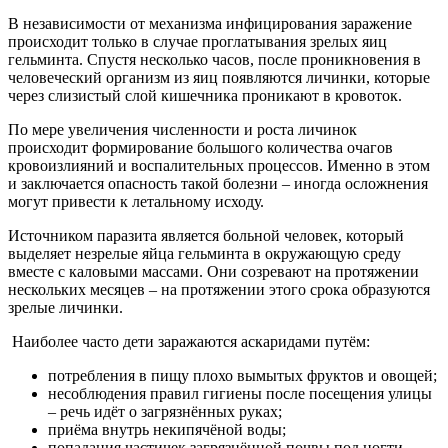
В независимости от механизма инфицирования заражение
происходит только в случае проглатывания зрелых яиц
гельминта. Спустя несколько часов, после проникновения в
человеческий организм из яиц появляются личинки, которые
через слизистый слой кишечника проникают в кровоток.
По мере увеличения численности и роста личинок
происходит формирование большого количества очагов
кровоизлияний и воспалительных процессов. Именно в этом
и заключается опасность такой болезни – иногда осложнения
могут привести к летальному исходу.
Источником паразита является больной человек, который
выделяет незрелые яйца гельминта в окружающую среду
вместе с каловыми массами. Они созревают на протяжении
нескольких месяцев – на протяжении этого срока образуются
зрелые личинки.
Наиболее часто дети заражаются аскаридами путём:
потребления в пищу плохо вымытых фруктов и овощей;
несоблюдения правил гигиены после посещения улицы
– речь идёт о загрязнённых руках;
приёма внутрь некипячёной воды;
попадания частичек загрязнённой почвы под ногти –