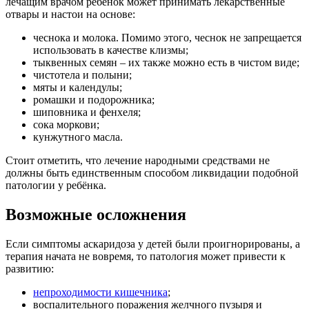
лечащим врачом ребёнок может принимать лекарственные
отвары и настои на основе:
чеснока и молока. Помимо этого, чеснок не запрещается
использовать в качестве клизмы;
тыквенных семян – их также можно есть в чистом виде;
чистотела и полыни;
мяты и календулы;
ромашки и подорожника;
шиповника и фенхеля;
сока моркови;
кунжутного масла.
Стоит отметить, что лечение народными средствами не
должны быть единственным способом ликвидации подобной
патологии у ребёнка.
Возможные осложнения
Если симптомы аскаридоза у детей были проигнорированы, а
терапия начата не вовремя, то патология может привести к
развитию:
непроходимости кишечника
;
воспалительного поражения желчного пузыря и