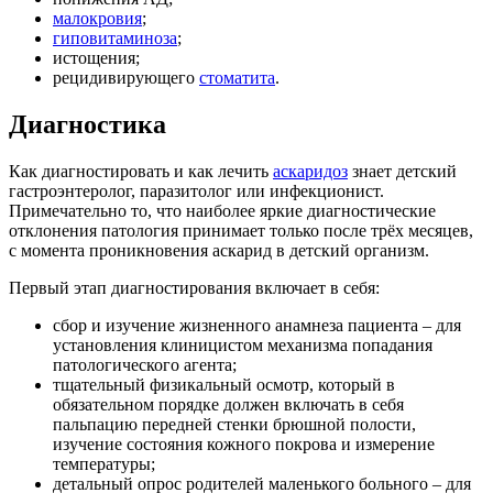
малокровия
;
гиповитаминоза
;
истощения;
рецидивирующего
стоматита
.
Диагностика
Как диагностировать и как лечить
аскаридоз
знает детский
гастроэнтеролог, паразитолог или инфекционист.
Примечательно то, что наиболее яркие диагностические
отклонения патология принимает только после трёх месяцев,
с момента проникновения аскарид в детский организм.
Первый этап диагностирования включает в себя:
сбор и изучение жизненного анамнеза пациента – для
установления клиницистом механизма попадания
патологического агента;
тщательный физикальный осмотр, который в
обязательном порядке должен включать в себя
пальпацию передней стенки брюшной полости,
изучение состояния кожного покрова и измерение
температуры;
детальный опрос родителей маленького больного – для