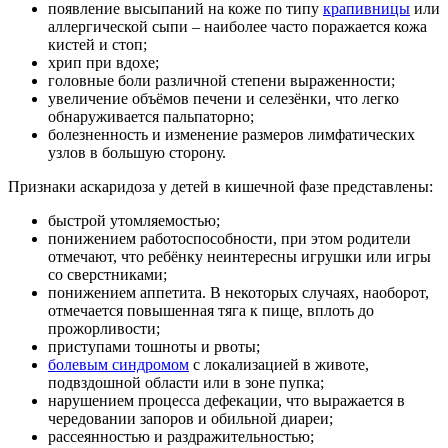
появление высыпаний на коже по типу
крапивницы
или
аллергической сыпи – наиболее часто поражается кожа
кистей и стоп;
хрип при вдохе;
головные боли различной степени выраженности;
увеличение объёмов печени и селезёнки, что легко
обнаруживается пальпаторно;
болезненность и изменение размеров лимфатических
узлов в большую сторону.
Признаки аскаридоза у детей в кишечной фазе представлены:
быстрой утомляемостью;
понижением работоспособности, при этом родители
отмечают, что ребёнку неинтересны игрушки или игры
со сверстниками;
понижением аппетита. В некоторых случаях, наоборот,
отмечается повышенная тяга к пище, вплоть до
прожорливости;
приступами тошноты и рвоты;
болевым синдромом
с локализацией в животе,
подвздошной области или в зоне пупка;
нарушением процесса дефекации, что выражается в
чередовании запоров и обильной диареи;
рассеянностью и раздражительностью;