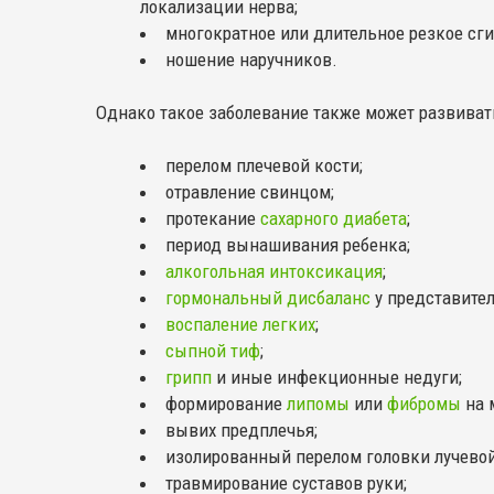
локализации нерва;
многократное или длительное резкое сги
ношение наручников.
Однако такое заболевание также может развивать
перелом плечевой кости;
отравление свинцом;
протекание
сахарного диабета
;
период вынашивания ребенка;
алкогольная интоксикация
;
гормональный дисбаланс
у представител
воспаление легких
;
сыпной тиф
;
грипп
и иные инфекционные недуги;
формирование
липомы
или
фибромы
на 
вывих предплечья;
изолированный перелом головки лучевой
травмирование суставов руки;