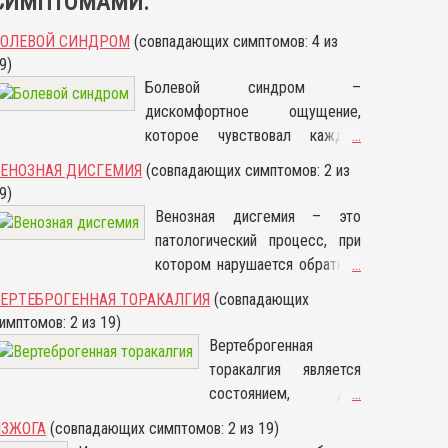
СИМПТОМАМИ:
БОЛЕВОЙ СИНДРОМ
(совпадающих симптомов: 4 из
9)
Болевой синдром –
дискомфортное ощущение,
которое чувствовал каждый
...
человек хотя бы раз в жизни.
ЕНОЗНАЯ ДИСГЕМИЯ
(совпадающих симптомов: 2 из
Таким неприятным процессом
9)
сопровождаются практически
Венозная дисгемия – это
все заболевания, поэтому
патологический процесс, при
данный синдром имеет
котором нарушается обратный
...
множество разновидностей, для
ток крови. Такое состояние
ЕРТЕБРОГЕННАЯ ТОРАКАЛГИЯ
(совпадающих
каждого из которых характерны
очень опасно, потому что
имптомов: 2 из 19)
свои собственные причины
нейроны не получают
Вертеброгенная
возникновения, симптомы, их
необходимого количества
торакалгия является
интенсивность,
кислорода и питательных
состоянием, для
...
продолжительность и способы
веществ. В медицине такое
которого характерно
лечения.
ИЗЖОГА
(совпадающих симптомов: 2 из 19)
состояние имеет другое
появление болевых