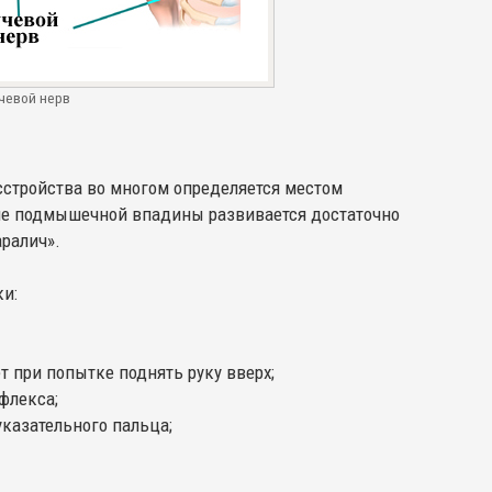
чевой нерв
сстройства во многом определяется местом
не подмышечной впадины развивается достаточно
аралич».
и:
т при попытке поднять руку вверх;
флекса;
указательного пальца;