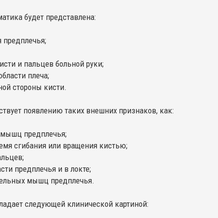
матика будет представлена:
 предплечья;
исти и пальцев больной руки;
бласти плеча;
ной стороны кисти.
ствует появлению таких внешних признаков, как:
 мышц предплечья;
емя сгибания или вращения кистью;
альцев;
сти предплечья и в локте;
ательных мышц предплечья.
бладает следующей клинической картиной: