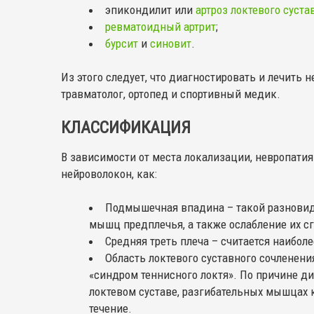
эпикондилит или
артроз локтевого суста
ревматоидный артрит
;
бурсит
и
синовит
.
Из этого следует, что диагностировать и лечить 
травматолог, ортопед и спортивный медик.
КЛАССИФИКАЦИЯ
В зависимости от места локализации, невропатия
нейроволокон, как:
Подмышечная впадина – такой разновид
мышц предплечья, а также ослабление их с
Средняя треть плеча – считается наибол
Область локтевого суставного сочленен
«синдром теннисного локтя». По причине д
локтевом суставе, разгибательных мышцах к
течение.