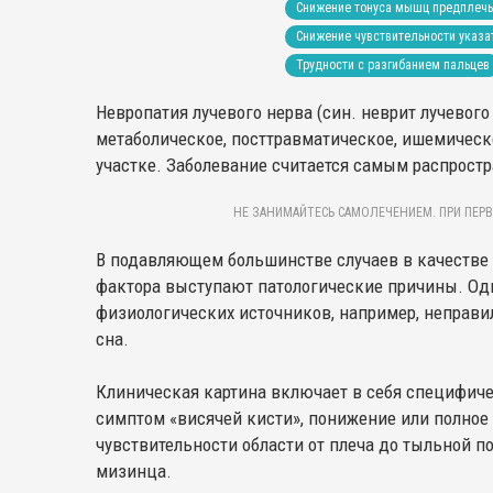
Снижение тонуса мышц предплеч
Снижение чувствительности указа
Трудности с разгибанием пальцев
Невропатия лучевого нерва (син. неврит лучевого
метаболическое, посттравматическое, ишемическ
участке. Заболевание считается самым распрост
НЕ ЗАНИМАЙТЕСЬ САМОЛЕЧЕНИЕМ. ПРИ ПЕРВ
В подавляющем большинстве случаев в качестве
фактора выступают патологические причины. Од
физиологических источников, например, неправи
сна.
Клиническая картина включает в себя специфиче
симптом «висячей кисти», понижение или полное 
чувствительности области от плеча до тыльной п
мизинца.