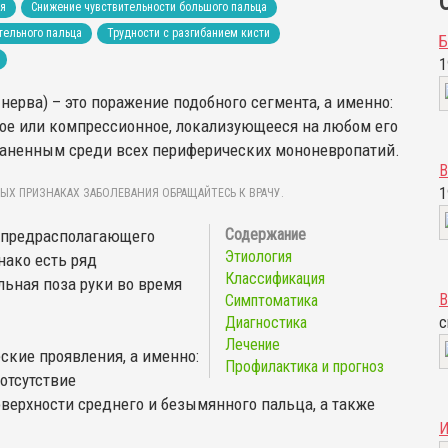
ья
Снижение чувствительности большого пальца
тельного пальца
Трудности с разгибанием кисти
1
 нерва) – это поражение подобного сегмента, а именно:
ое или компрессионное, локализующееся на любом его
раненным среди всех периферических мононевропатий.
В
1
ЫХ ПРИЗНАКАХ ЗАБОЛЕВАНИЯ ОБРАЩАЙТЕСЬ К ВРАЧУ.
 предрасполагающего
Этиология
нако есть ряд
Классификация
льная поза руки во время
В
Симптоматика
Диагностика
с
Лечение
ские проявления, а именно:
Профилактика и прогноз
отсутствие
оверхности среднего и безымянного пальца, а также