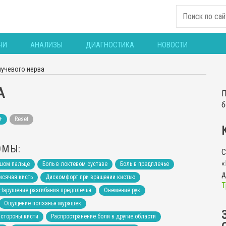
ЧИ
АНАЛИЗЫ
ДИАГНОСТИКА
НОВОСТИ
лучевого нерва
А
П
б
+
Reset
ОМЫ:
С
«
ьшом пальце
Боль в локтевом суставе
Боль в предплечье
д
исячая кисть
Дискомфорт при вращении кистью
Т
Нарушение разгибания предплечья
Онемение рук
Ощущение ползанья мурашек
 стороны кисти
Распространение боли в другие области