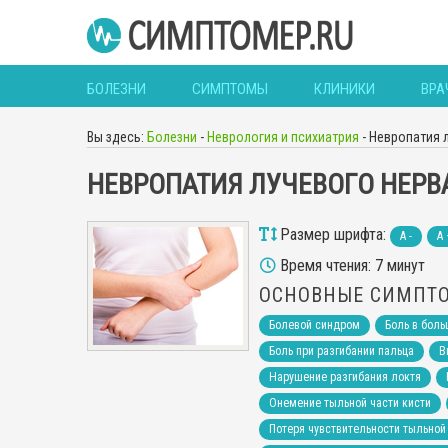
БОЛЕЗНИ
СИМПТОМЫ
КЛИНИКИ
ВРА
Вы здесь:
Болезни
-
Неврология и психиатрия
-
Невропатия 
НЕВРОПАТИЯ ЛУЧЕВОГО НЕРВ
Размер шрифта:
A -
A 
Время чтения: 7 минут
ОСНОВНЫЕ СИМПТ
Болевой синдром
Боль в бол
Боль при разгибании пальца
В
Нарушение разгибания локтя
Онемение тыльной части кисти
Потеря чувствительности тыльной