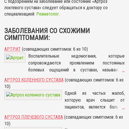
С подозрением на заболевание или состояние «Артроз
локтевого сустава» следует обращаться к доктору со
специализацией:
Ревматолог
.
ЗАБОЛЕВАНИЯ СО СХОЖИМИ
СИМПТОМАМИ:
АРТРИТ
(совпадающих симптомов: 6 из 10)
Воспалительные недомогания, которые
сопровождаются проявлением постоянных
болевых ощущений в суставах, называются
...
артритом. По сути, артрит — это заболевание,
АРТРОЗ КОЛЕННОГО СУСТАВА
(совпадающих симптомов: 6 из
которое способствует истончению хрящей
10)
суставов, изменению связок и суставной капсулы.
Одной из частых жалоб,
Если заболевание не лечить, то происходит
которую врач слышит от
усугубление процесса, приводящее к деформации
пациентов, является боль в
...
суставов.
коленях. Чем она вызвана, не
АРТРОЗ ПЛЕЧЕВОГО СУСТАВА
(совпадающих симптомов: 6 из
всегда можно сказать сразу,
10)
ведь колени могут страдать от