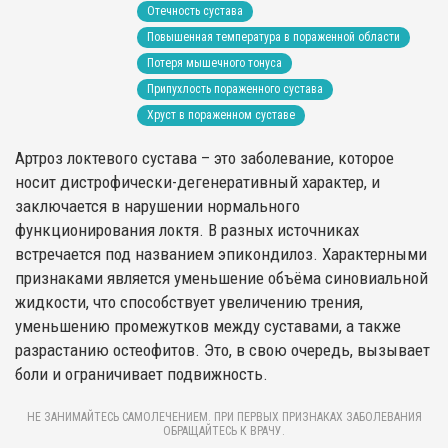
Отечность сустава
Повышенная температура в пораженной области
Потеря мышечного тонуса
Припухлость пораженного сустава
Хруст в пораженном суставе
Артроз локтевого сустава – это заболевание, которое
носит дистрофически-дегенеративный характер, и
заключается в нарушении нормального
функционирования локтя. В разных источниках
встречается под названием эпикондилоз. Характерными
признаками является уменьшение объёма синовиальной
жидкости, что способствует увеличению трения,
уменьшению промежутков между суставами, а также
разрастанию остеофитов. Это, в свою очередь, вызывает
боли и ограничивает подвижность.
НЕ ЗАНИМАЙТЕСЬ САМОЛЕЧЕНИЕМ. ПРИ ПЕРВЫХ ПРИЗНАКАХ ЗАБОЛЕВАНИЯ
ОБРАЩАЙТЕСЬ К ВРАЧУ.