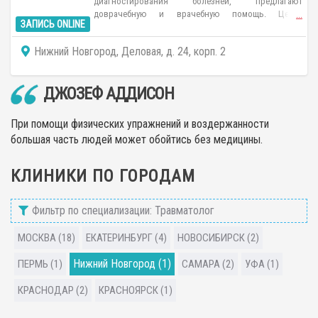
диагностирования болезней, предлагают
доврачебную и врачебную помощь. Центр
...
ЗАПИСЬ ONLINE
предоставляет услуги гинеколога, дерматолога,
невролога, кардиолога, терапевта, ревматолога.
Нижний Новгород, Деловая, д. 24, корп. 2
Прием проводится по предварительной записи.
ДЖОЗЕФ АДДИСОН
При помощи физических упражнений и воздержанности
большая часть людей может обойтись без медицины.
КЛИНИКИ ПО ГОРОДАМ
Фильтр по специализации: Травматолог
МОСКВА (18)
ЕКАТЕРИНБУРГ (4)
НОВОСИБИРСК (2)
Нижний Новгород (1)
ПЕРМЬ (1)
САМАРА (2)
УФА (1)
КРАСНОДАР (2)
КРАСНОЯРСК (1)