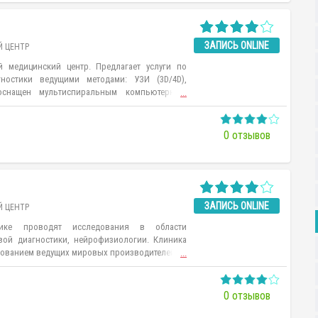
ология, хирургия, гинекология, урология,
логия, пластическая хирургия и другие.
ЗАПИСЬ ONLINE
 ЦЕНТР
медицинский центр. Предлагает услуги по
ностики ведущими методами: УЗИ (3D/4D),
снащен мультиспиральным компьютерным
...
рмы Siemens. Также в клинике ведут прием
областях медицины: гинекологи, аллергологи,
рологи, эндокринологи и др.
0 отзывов
ЗАПИСЬ ONLINE
 ЦЕНТР
ике проводят исследования в области
овой диагностики, нейрофизиологии. Клиника
ованием ведущих мировых производителей.
...
0 отзывов