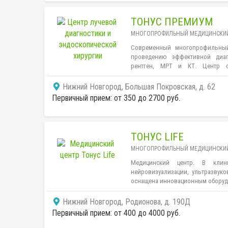
терапия, эндокринология, онк
педиатрия, стоматология, космето
ТОНУС ПРЕМИУМ
МНОГОПРОФИЛЬНЫЙ МЕДИЦИНСКИЙ
Современный многопрофильный 
проведению эффективной диаг
рентген, МРТ и КТ. Центр о
томографом Somatom Emotion фи
узкие специалисты в различных 
Нижний Новгород, Большая Покровская, д. 62
урологи, дерматологи, гастроэнте
Первичный прием: от 350 до 2700 руб.
ТОНУС LIFE
МНОГОПРОФИЛЬНЫЙ МЕДИЦИНСКИЙ
Медицинский центр. В клин
нейровизуализации, ультразвук
оснащена инновационным оборуд
Нижний Новгород, Родионова, д. 190Д
Первичный прием: от 400 до 4000 руб.