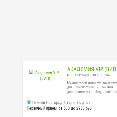
АКАДЕМИЯ VIP (ВИП
МНОГОПРОФИЛЬНАЯ КЛИНИКА
Медицинский центр обладает по
для диагностики и лечения 
диагностическую базу, собств
Проводится ультразвуковая диаг
флюорографическое исследован
Нижний Новгород, Студеная, д. 57
«Академии VIP» используют как 
Первичный прием: от 500 до 2950 руб.
лечения, так и инновационные т
На трех этажах клиники расп