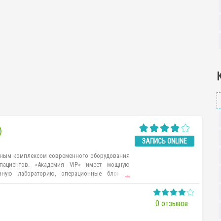
)
ЗАПИСЬ ONLINE
лным комплексом современного оборудования
пациентов. «Академия VIP» имеет мощную
енную лабораторию, операционные блоки .
...
ностика органов и тканей; эндоскопическое и
ия; рентген и многое другое. Специалисты
проверенные временем, классические методики
0 отзывов
ехнологии из арсенала современной медицины.
олагаются специализированные отделения: