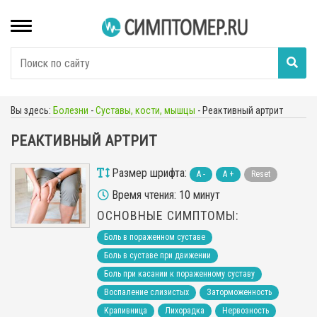
Вы здесь:
Болезни
-
Суставы, кости, мышцы
-
Реактивный артрит
РЕАКТИВНЫЙ АРТРИТ
Размер шрифта:
A -
A +
Reset
Время чтения: 10 минут
ОСНОВНЫЕ СИМПТОМЫ:
Боль в пораженном суставе
Боль в суставе при движении
Боль при касании к пораженному суставу
Воспаление слизистых
Заторможенность
Крапивница
Лихорадка
Нервозность