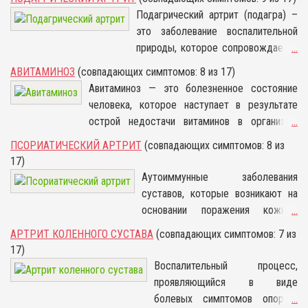
которое способствует истончению хрящей
Подагрический артрит (подагра) –
суставов, изменению связок и суставной капсулы.
это заболевание воспалительной
Если заболевание не лечить, то происходит
природы, которое сопровождается
...
усугубление процесса, приводящее к деформации
ограничением подвижности
АВИТАМИНОЗ
(совпадающих симптомов: 8 из 17)
суставов.
суставов и может привести к их
Авитаминоз — это болезненное состояние
деформации. В большинстве
человека, которое наступает в результате
случаев болезнь встречается у
острой недостачи витаминов в организме
...
мужчин, при этом у них пик
человека. Различают весенний и зимний
ПСОРИАТИЧЕСКИЙ АРТРИТ
(совпадающих симптомов: 8 из
заболеваемости увеличивается к
авитаминоз. Ограничений, что касается пола и
17)
40–50 годам, женщины болеют
возрастной группы, в этом случае нет.
Аутоиммунные заболевания
редко – по статистике,
суставов, которые возникают на
от неё страдают 5–8 женщин из
основании поражения кожных
...
1000.
покровов, называются
АРТРИТ КОЛЕННОГО СУСТАВА
(совпадающих симптомов: 7 из
псориатическим артритом.
17)
Заболевание характеризуется
Воспалительный процесс,
преимущественно хроническим
проявляющийся в виде
или острым характером
болевых симптомов опорно-
...