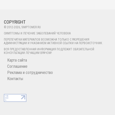
протекания. Псориатический
двигательной системы и
артрит встречается на равных как
поражающей преимущественно
у мужчин, так и у женщин в
суставы колен, носит название
зрелом возрасте.
артрит коленного сустава.
COPYRIGHT
Заболевание проявляется не
© 2012-
2026
, SIMPTOMER.RU
только у людей преклонного
СИМПТОМЫ И ЛЕЧЕНИЕ ЗАБОЛЕВАНИЙ ЧЕЛОВЕКА
возраста, но также поражает и
ПЕРЕПЕЧАТКА МАТЕРИАЛОВ ВОЗМОЖНА ТОЛЬКО С РАЗРЕШЕНИЯ
АДМИНИСТРАЦИИ И УКАЗАНИЕМ АКТИВНОЙ ССЫЛКИ НА ПЕРВОИСТОЧНИК.
взрослых и даже детей. Артрит
ВСЯ ПРЕДОСТАВЛЕННАЯ ИНФОРМАЦИЯ ПОДЛЕЖИТ ОБЯЗАТЕЛЬНОЙ
сустава колена проявляется в
КОНСУЛЬТАЦИИ ЛЕЧАЩИМ ВРАЧОМ!
виде характерных признаков
Карта сайта
болевых ощущений в области
Соглашение
коленной чашечки и самого
Реклама и сотрудничество
сустава. При этом человеку
Контакты
очень сложно не только
ходить, но и выполнять
сгибания и разгибания ног.