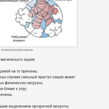
я астматический кашель
матического кашля:
идимой на то причины;
орых случаях сильный приступ кашля может
ых физических нагрузок;
и ближе к утру;
ричины;
ьшим выделением прозрачной мокроты;