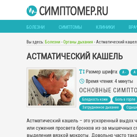
БОЛЕЗНИ
СИМПТОМЫ
КЛИНИКИ
ВРА
Вы здесь:
Болезни
-
Органы дыхания
-
Астматический кашел
АСТМАТИЧЕСКИЙ КАШЕЛЬ
Размер шрифта:
A -
A 
Время чтения: 4 минуты
ОСНОВНЫЕ СИМПТ
Бледность кожи
Боль в горле
Затрудненное дыхание
Одыш
Астматический кашель – это ускоренный выдох че
или сужения просвета бронхов из-за мышечных сп
выделения вязкой мокроты. Довольно часто так