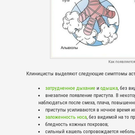
Как появляетс
Клиницисты выделяют следующие симптомы аст
затрудненное дыхание
и
одышка
, без в
внезапное появление приступа. В некот
наблюдаться после смеха, плача, повышенн
приступы усиливаются в ночное время ил
заложенность носа
, без видимой на то п
бледность кожных покровов;
сильный кашель сопровождается небол