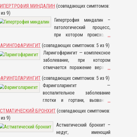
ГИПЕРТРОФИЯ МИНДАЛИН
(совпадающих симптомов:
 из 9)
Гипертрофия миндалин –
патологический процесс,
при котором происходит
...
увеличение лимфоидных
ЛАРИНГОФАРИНГИТ
(совпадающих симптомов: 5 из 9)
узлов, которые
Ларингофарингит — комплексное
расположены между
заболевание, при котором
передними и задними
отмечается поражение верхних
...
небными дужками.
дыхательных путей, миндалин,
ФАРИНГОЛАРИНГИТ
(совпадающих симптомов: 5 из 9)
Клиническая картина на
глотки и голосовых связок.
Фаринголарингит —
раннем этапе развития
Патологический процесс
воспалительное заболевание
отсутствует, а в целом
состоит из двух заболеваний —
глотки и гортани, вызванное
...
симптомы
ларингита, в процессе которого
различными вирусами и
неспецифические.
АСТМАТИЧЕСКИЙ БРОНХИТ
(совпадающих симптомов:
воспаляются гортань и
бактериями. Характерно
 из 9)
голосовые связки, и фарингита
пересыхание слизистой глотки и
Астматический бронхит –
(воспаляются слизистая
отек задней стенки с красным
недуг, имеющий
оболочка верхних дыхательных
горлом. Пациент ощущает боль в