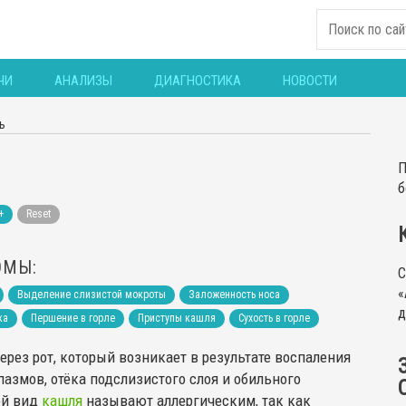
ЧИ
АНАЛИЗЫ
ДИАГНОСТИКА
НОВОСТИ
ь
П
б
+
Reset
ОМЫ:
С
«
Выделение слизистой мокроты
Заложенность носа
д
ка
Першение в горле
Приступы кашля
Сухость в горле
рез рот, который возникает в результате воспаления
азмов, отёка подслизистого слоя и обильного
ой вид
кашля
называют аллергическим, так как