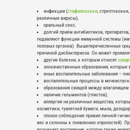
инфекции (
стафилококки
, стрептококки
различные вирусы);
оральный секс;
долгий приём антибиотиков, препаратов,
подавляют функции иммунной системы (имм
половых органов). Вышеперечисленные сре
причиной дисбактериоза. Он может проявля
другие болезни, к которым относят
сахар
злокачественные образования, которые 
иные воспалительные заболевания – пи
воспалительные процессы в мочеиспуск
образования свищей между влагалищем 
наличие гельминтов (глистов);
аллергия на различные вещества, котор
косметики, туалетной бумаги, мыла, дезодор
плохое соблюдение правил личной гигие
вес и склонны к появлению опрелостей). П
возникает воспаление, которое также может