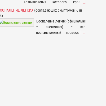
возникновения которого кроется
...
герпес (с преимущественным поражением
микрофлоре влагалища.
в дрожжеподобных грибах рода
половых органов), а также формы, при
ОСПАЛЕНИЕ ЛЕГКИХ
(совпадающих симптомов: 6 из
Воспалительный процесс
Candida. При нормальных условиях эти
которых поражению подвержены самые
4)
активизируется только при
компоненты содержатся в микрофлоре
различные области.
Воспаление лёгких (официально
наличии благоприятной для
ротовой полости, влагалища и толстой
– пневмония) – это
него среды — на фоне
кишки. Если их допустимая норма
воспалительный процесс в
...
инфекционных заболеваний,
превышена, то происходит описанный
одном или обоих дыхательных
при несоблюдении личной
патологический процесс.
органах, который обычно имеет
гигиены. Поражает людей из
инфекционную природу и
различных возрастных групп.
вызывается различными
вирусами, бактериями и
грибками. В древние времена
эта болезнь считалась одной из
самых опасных, и, хотя
современные средства
лечения позволяют быстро и
без последствий избавиться от
инфекции, недуг не потерял