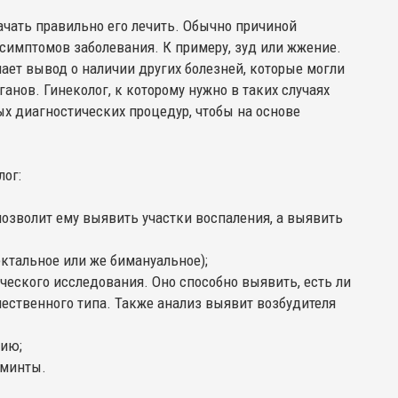
ачать правильно его лечить. Обычно причиной
симптомов заболевания. К примеру, зуд или жжение.
лает вывод о наличии других болезней, которые могли
анов. Гинеколог, к которому нужно в таких случаях
х диагностических процедур, чтобы на основе
лог:
позволит ему выявить участки воспаления, а выявить
ктальное или же бимануальное);
ческого исследования. Оно способно выявить, есть ли
чественного типа. Также анализ выявит возбудителя
пию;
ьминты.