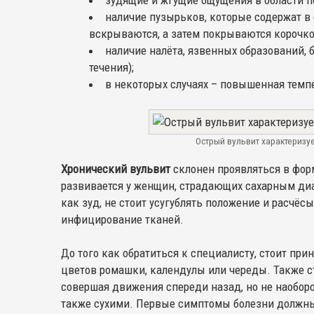
зудящие и жгущие ощущения в области п
наличие пузырьков, которые содержат в 
вскрываются, а затем покрываются корочко
наличие налёта, язвенных образований,
течения);
в некоторых случаях – повышенная темп
Острый вульвит характеризуе
Хронический вульвит
склонен проявляться в форм
развивается у женщин, страдающих сахарным диа
как зуд, не стоит усугублять положение и расчё
инфицирование тканей.
До того как обратиться к специалисту, стоит при
цветов ромашки, календулы или череды. Также ст
совершая движения спереди назад, но не наобор
также сухими. Первые симптомы болезни должны 