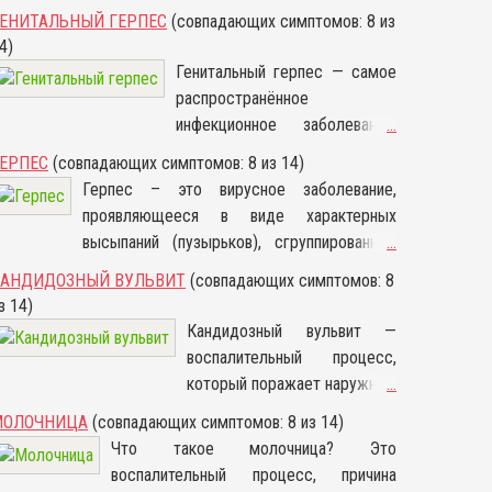
ЕНИТАЛЬНЫЙ ГЕРПЕС
(совпадающих симптомов: 8 из
4)
Генитальный герпес — самое
распространённое
инфекционное заболевание,
...
которое поражает
ЕРПЕС
(совпадающих симптомов: 8 из 14)
характерными высыпаниями
Герпес – это вирусное заболевание,
слизистую оболочку или кожу
проявляющееся в виде характерных
половых органов. Высыпания
высыпаний (пузырьков), сгруппированных
...
похожи на маленькие группы
между собой и локализующихся в области
КАНДИДОЗНЫЙ ВУЛЬВИТ
(совпадающих симптомов: 8
пузырьков, которые могут
слизистых и на коже. Герпес, симптомы
з 14)
видоизмениться до
которого возникают на фоне воздействия
Кандидозный вульвит —
небольших язв.
герпесвирусов, чаще всего встречается в
воспалительный процесс,
форме губной (точнее – лабиальной)
который поражает наружные
...
инфекции, его проявления в традиционном
половые органы девушки
МОЛОЧНИЦА
(совпадающих симптомов: 8 из 14)
обиходе определяют как «простуда на
или женщины. Возбудителем
Что такое молочница? Это
губах». Существуют и другие формы
инфекции выступает грибок
воспалительный процесс, причина
заболевания, например, генитальный
Candida, который обитает в