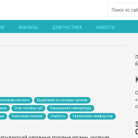
ЧИ
АНАЛИЗЫ
ДИАГНОСТИКА
НОВОСТИ
П
б
С
«
 половом контакте
Выделения из половых органов
с
анов
Отек половых губ
Повышенная температура
тью
Появление язвочек
Слабость
Увеличение лимфоузлов
хватывающий наружные половые органы, носящие