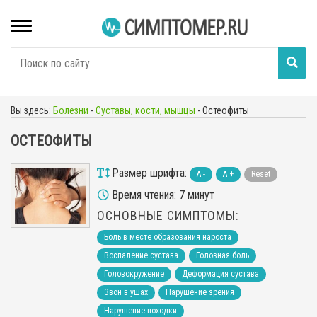
Вы здесь:
Болезни
-
Суставы, кости, мышцы
-
Остеофиты
ОСТЕОФИТЫ
Размер шрифта:
A -
A +
Reset
Время чтения: 7 минут
ОСНОВНЫЕ СИМПТОМЫ:
Боль в месте образования нароста
Воспаление сустава
Головная боль
Головокружение
Деформация сустава
Звон в ушах
Нарушение зрения
Нарушение походки