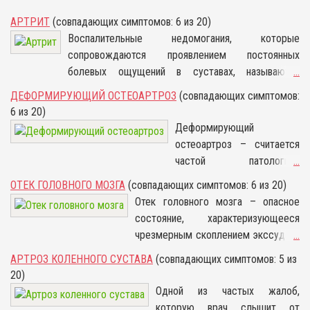
АРТРИТ
(совпадающих симптомов: 6 из 20)
Воспалительные недомогания, которые
сопровождаются проявлением постоянных
болевых ощущений в суставах, называются
...
артритом. По сути, артрит — это заболевание,
ДЕФОРМИРУЮЩИЙ ОСТЕОАРТРОЗ
(совпадающих симптомов:
которое способствует истончению хрящей
6 из 20)
суставов, изменению связок и суставной капсулы.
Деформирующий
Если заболевание не лечить, то происходит
остеоартроз – считается
усугубление процесса, приводящее к деформации
частой патологией
...
суставов.
суставов, на фоне которой
ОТЕК ГОЛОВНОГО МОЗГА
(совпадающих симптомов: 6 из 20)
происходит развитие
Отек головного мозга – опасное
дегенеративно-
состояние, характеризующееся
воспалительного процесса,
чрезмерным скоплением экссудата
...
приводящее к разрушению
в тканях органа. Как следствие,
АРТРОЗ КОЛЕННОГО СУСТАВА
(совпадающих симптомов: 5 из
их структур и
постепенно увеличивается его
20)
преждевременному их
объем и растёт внутричерепное
Одной из частых жалоб,
старению. Главной
давление. Все это приводит к
которую врач слышит от