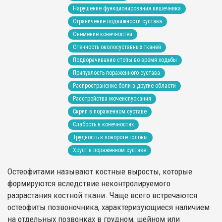
Нарушение функционирования кишечника
Ограничение подвижности сустава
Онемение конечностей
Отечность околосуставных тканей
Подворачивание стопы во время ходьбы
Припухлость пораженного сустава
Распространение боли в другие области
Расстройства мочеиспускания
Скрип в пораженном суставе
Слабость в конечностях
Трудность в повороте головы
Хруст в пораженном суставе
Остеофитами называют костные выросты, которые
формируются вследствие неконтролируемого
разрастания костной ткани. Чаще всего встречаются
остеофиты позвоночника, характеризующиеся наличием
на отдельных позвонках в грудном, шейном или