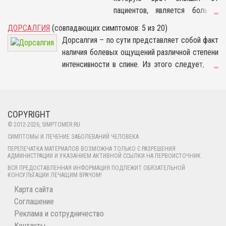
причиной развития
нарушению обращения крови в
пациентов, является боль в
...
подобной патологии
органе и к отмиранию его клеток.
коленях. Чем она вызвана, не
выступает чрезмерная
ДОРСАЛГИЯ
(совпадающих симптомов: 5 из 20)
всегда можно сказать сразу,
физическая нагрузка,
Дорсалгия – по сути представляет собой факт
ведь колени могут страдать от
однако существует ряд
наличия болевых ощущений различной степени
различных заболеваний, одним
иных предрасполагающих
интенсивности в спине. Из этого следует, что
...
из которых является артроз
факторов. К ним стоит
это не отдельная патология, а синдром,
коленного сустава. Он также
отнести лишнюю массу
который встречается в любой возрастной
известен под названием
тела, профессиональное
категории и в независимости от половой
гонартроз, и представляет
занятие спортом, сидячие
принадлежности.
COPYRIGHT
собой поражение сустава,
условия труда и многие
© 2012-
2026
, SIMPTOMER.RU
которое обычно носит
другие источники.
СИМПТОМЫ И ЛЕЧЕНИЕ ЗАБОЛЕВАНИЙ ЧЕЛОВЕКА
невоспалительный характер и
ПЕРЕПЕЧАТКА МАТЕРИАЛОВ ВОЗМОЖНА ТОЛЬКО С РАЗРЕШЕНИЯ
способствует разрушению
АДМИНИСТРАЦИИ И УКАЗАНИЕМ АКТИВНОЙ ССЫЛКИ НА ПЕРВОИСТОЧНИК.
хрящей, деформации костей и
ВСЯ ПРЕДОСТАВЛЕННАЯ ИНФОРМАЦИЯ ПОДЛЕЖИТ ОБЯЗАТЕЛЬНОЙ
КОНСУЛЬТАЦИИ ЛЕЧАЩИМ ВРАЧОМ!
ограничению движений
Карта сайта
пациента.
Соглашение
Реклама и сотрудничество
Контакты