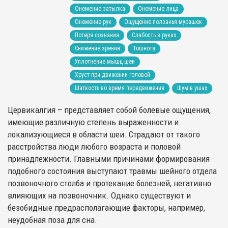
Онемение затылка
Онемение лица
Онемение рук
Ощущение ползанья мурашек
Потеря сознания
Слабость в руках
Снижение зрения
Тошнота
Уплотнение мышц шеи
Хруст при движении головой
Шаткость во время передвижения
Шум в ушах
Цервикалгия – представляет собой болевые ощущения,
имеющие различную степень выраженности и
локализующиеся в области шеи. Страдают от такого
расстройства люди любого возраста и половой
принадлежности. Главными причинами формирования
подобного состояния выступают травмы шейного отдела
позвоночного столба и протекание болезней, негативно
влияющих на позвоночник. Однако существуют и
безобидные предрасполагающие факторы, например,
неудобная поза для сна.