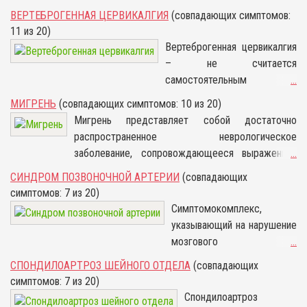
ВЕРТЕБРОГЕННАЯ ЦЕРВИКАЛГИЯ
(совпадающих симптомов:
11 из 20)
Вертеброгенная цервикалгия
– не считается
самостоятельным
...
заболеванием, а является
МИГРЕНЬ
(совпадающих симптомов: 10 из 20)
следствием протекания иных
Мигрень представляет собой достаточно
патологических процессов.
распространенное неврологическое
Стоит отметить, что от
заболевание, сопровождающееся выраженной
...
подобного расстройства
приступообразной головной болью. Мигрень,
СИНДРОМ ПОЗВОНОЧНОЙ АРТЕРИИ
(совпадающих
страдает половина
симптомы которой заключаются собственно в
симптомов: 7 из 20)
населения развитых стран
боли, сосредотачиваемой с одной половины
Симптомокомплекс,
мира. В подавляющем
головы преимущественно в области глаз, висков
указывающий на нарушение
большинстве ситуаций
и лба, в тошноте, а в некоторых случаях и в
мозгового
...
провокаторами болевых
рвоте, возникает без привязки к опухолевым
кровообращения, возникающи
ощущений в области шеи
СПОНДИЛОАРТРОЗ ШЕЙНОГО ОТДЕЛА
(совпадающих
образованиям мозга, к инсульту и серьезным
на фоне компрессионного
выступает широкий спектр
симптомов: 7 из 20)
травмам головы, хотя и может указывать на
сдавливания одной или
недугов, поражающих
Спондилоартроз
актуальность развития определенных патологий.