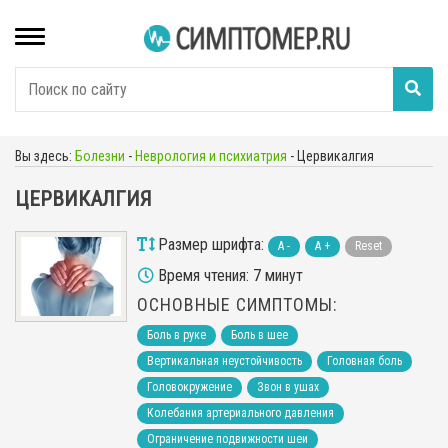
Вы здесь:
Болезни
-
Неврология и психиатрия
-
Цервикалгия
ЦЕРВИКАЛГИЯ
Размер шрифта:
A -
A +
Reset
Время чтения: 7 минут
ОСНОВНЫЕ СИМПТОМЫ:
Боль в руке
Боль в шее
Вертикальная неустойчивость
Головная боль
Головокружение
Звон в ушах
Колебания артериального давления
Ограничение подвижности шеи