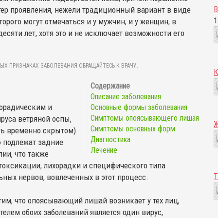
ер проявления, нежели традиционный вариант в виде
В
1
рого могут отмечаться и у мужчин, и у женщин, в
десяти лет, хотя это и не исключает возможности его
ЫХ ПРИЗНАКАХ ЗАБОЛЕВАНИЯ ОБРАЩАЙТЕСЬ К ВРАЧУ.
Описание заболевания
орадическим и
Основные формы заболевания
Симптомы опоясывающего лишая
руса ветряной оспы,
Симптомы основных форм
сть временно скрытом)
Диагностика
ю подлежат задние
Лечение
ии, что также
токсикации, лихорадки и специфического типа
ных нервов, вовлеченных в этот процесс.
им, что опоясывающий лишай возникает у тех лиц,
телем обоих заболеваний является один вирус,