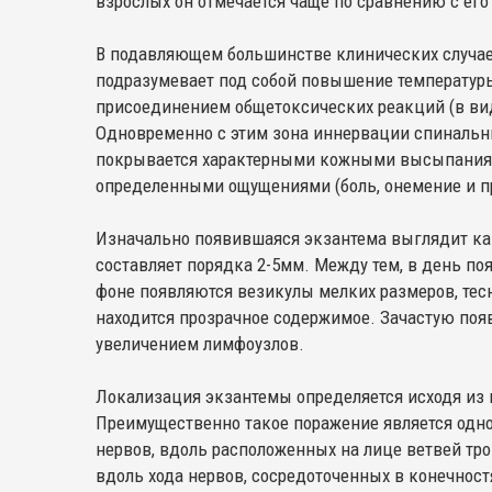
взрослых он отмечается чаще по сравнению с его
В подавляющем большинстве клинических случае
подразумевает под собой повышение температуры 
присоединением общетоксических реакций (в вид
Одновременно с этим зона иннервации спинальны
покрывается характерными кожными высыпаниям
определенными ощущениями (боль, онемение и пр
Изначально появившаяся экзантема выглядит как
составляет порядка 2-5мм. Между тем, в день по
фоне появляются везикулы мелких размеров, тес
находится прозрачное содержимое. Зачастую по
увеличением лимфоузлов.
Локализация экзантемы определяется исходя из 
Преимущественно такое поражение является одн
нервов, вдоль расположенных на лице ветвей трой
вдоль хода нервов, сосредоточенных в конечност