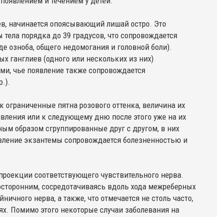
 появлением и течением у детей.
в, начинается опоясывающий лишай остро. Это
тела порядка до 39 градусов, что сопровождается
е озноба, общего недомогания и головной боли).
х ганглиев (одного или нескольких из них)
и, чье появление также сопровождается
.).
 ограниченные пятна розового оттенка, величина их
явления или к следующему дню после этого уже на их
ным образом сгруппированные друг с другом, в них
явление экзантемы сопровождается болезненностью и
проекции соответствующего чувствительного нерва.
осторонним, сосредотачиваясь вдоль хода межреберных
ничного нерва, а также, что отмечается не столь часто,
ях. Помимо этого некоторые случаи заболевания на