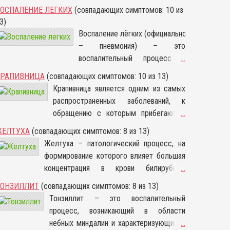
ОСПАЛЕНИЕ ЛЕГКИХ
(совпадающих симптомов: 10 из
3)
Воспаление лёгких (официально
– пневмония) – это
воспалительный процесс в
...
одном или обоих дыхательных
КРАПИВНИЦА
(совпадающих симптомов: 10 из 13)
органах, который обычно имеет
Крапивница является одним из самых
инфекционную природу и
распространенных заболеваний, к
вызывается различными
обращению с которым прибегают к
...
вирусами, бактериями и
аллергологу. В целом под термином
ЖЕЛТУХА
(совпадающих симптомов: 8 из 13)
грибками. В древние времена
крапивница подразумевается ряд
Желтуха – патологический процесс, на
эта болезнь считалась одной из
определенных заболеваний,
формирование которого влияет большая
самых опасных, и, хотя
характеризуемых различной по
концентрация в крови билирубина.
...
современные средства
специфике природой возникновения, но
Диагностировать недуг могут как у
лечения позволяют быстро и
ТОНЗИЛЛИТ
(совпадающих симптомов: 8 из 13)
проявляющихся одинаковым образом.
взрослых, так и у детей. Вызвать такое
без последствий избавиться от
Тонзиллит – это воспалительный
Крапивница, симптомы которой
патологическое состояние способно
инфекции, недуг не потерял
процесс, возникающий в области
проявляются в виде скопления
любое заболевание, и все они абсолютно
своей актуальности. По
небных миндалин и характеризующийся
...
волдырей на коже и слизистых,
разные.