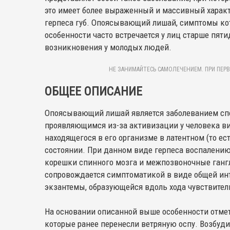
это имеет более выраженный и массивный характ
герпеса губ. Опоясывающий лишай, симптомы кото
особенности часто встречается у лиц старше пяти
возникновения у молодых людей.
НЕ ЗАНИМАЙТЕСЬ САМОЛЕЧЕНИЕМ. ПРИ ПЕРВ
ОБЩЕЕ ОПИСАНИЕ
Опоясывающий лишай является заболеванием сп
проявляющимся из-за активизации у человека ви
находящегося в его организме в латентном (то е
состоянии. При данном виде герпеса воспалени
корешки спинного мозга и межпозвоночные гангл
сопровождается симптоматикой в виде общей ин
экзантемы, образующейся вдоль хода чувствитель
На основании описанной выше особенности отмет
которые ранее перенесли ветряную оспу. Возбуди