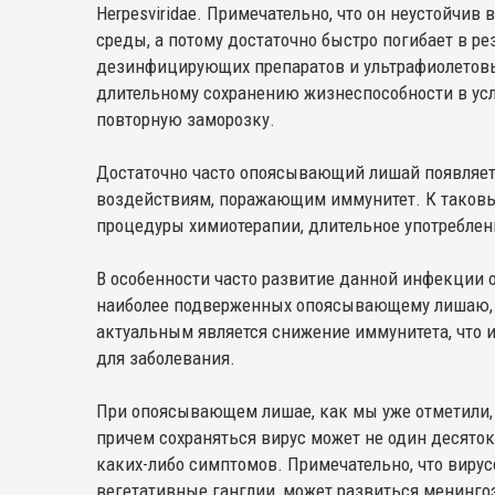
Herpesviridae. Примечательно, что он неустойчив
среды, а потому достаточно быстро погибает в ре
дезинфицирующих препаратов и ультрафиолетовых
длительному сохранению жизнеспособности в усл
повторную заморозку.
Достаточно часто опоясывающий лишай появляетс
воздействиям, поражающим иммунитет. К таковы
процедуры химиотерапии, длительное употреблен
В особенности часто развитие данной инфекции о
наиболее подверженных опоясывающему лишаю, то
актуальным является снижение иммунитета, что 
для заболевания.
При опоясывающем лишае, как мы уже отметили, 
причем сохраняться вирус может не один десяток 
каких-либо симптомов. Примечательно, что виру
вегетативные ганглии, может развиться менинго