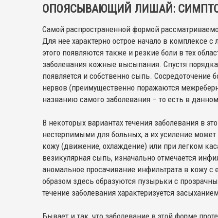
ОПОЯСЫВАЮЩИЙ ЛИШАЙ: СИМПТ
Самой распространенной формой рассматриваемо
Для нее характерно острое начало в комплексе 
этого появляются также и резкие боли в тех обла
заболевания кожные высыпания. Спустя порядка ч
появляется и собственно сыпь. Сосредоточение 
нервов (преимущественно поражаются межреберны
названию самого заболевания – то есть в данно
В некоторых вариантах течения заболевания в эт
нестерпимыми для больных, а их усиление может
кожу (движение, охлаждение) или при легком кас
везикулярная сыпь, изначально отмечается инфил
аномальное просачивание инфильтрата в кожу с 
образом здесь образуются пузырьки с прозрачн
течение заболевания характеризуется засыханием
Бывает и так, что заболевание в этой форме про