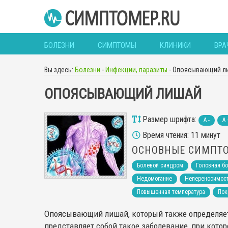
БОЛЕЗНИ
СИМПТОМЫ
КЛИНИКИ
ВРА
Вы здесь:
Болезни
-
Инфекции, паразиты
-
Опоясывающий л
ОПОЯСЫВАЮЩИЙ ЛИШАЙ
Размер шрифта:
A -
A 
Время чтения: 11 минут
ОСНОВНЫЕ СИМПТ
Болевой синдром
Головная б
Недомогание
Непереносимост
Повышенная температура
Пок
Опоясывающий лишай, который также определяет
представляет собой такое заболевание, при кот