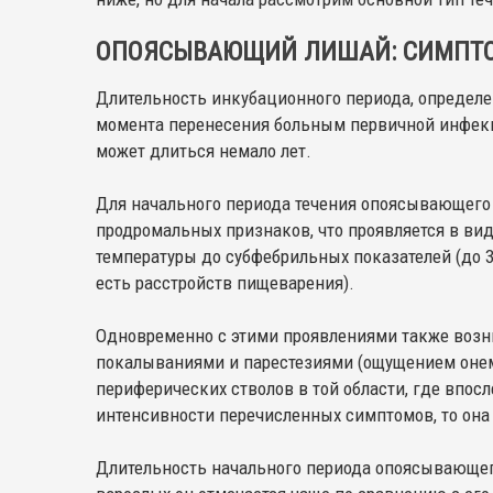
ОПОЯСЫВАЮЩИЙ ЛИШАЙ: СИМПТ
Длительность инкубационного периода, определен
момента перенесения больным первичной инфекци
может длиться немало лет.
Для начального периода течения опоясывающего 
продромальных признаков, что проявляется в ви
температуры до субфебрильных показателей (до 3
есть расстройств пищеварения).
Одновременно с этими проявлениями также возн
покалываниями и парестезиями (ощущением онем
периферических стволов в той области, где впос
интенсивности перечисленных симптомов, то она
Длительность начального периода опоясывающего 