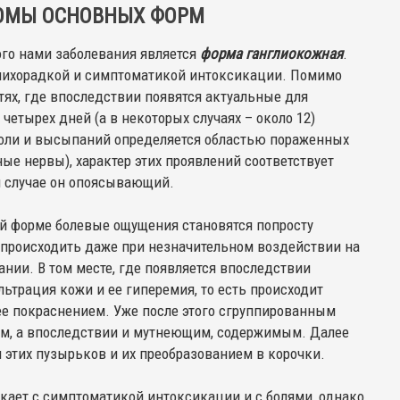
ОМЫ ОСНОВНЫХ ФОРМ
го нами заболевания является
форма ганглиокожная
.
с лихорадкой и симптоматикой интоксикации. Помимо
стях, где впоследствии появятся актуальные для
етырех дней (а в некоторых случаях – около 12)
боли и высыпаний определяется областью пораженных
е нервы), характер этих проявлений соответствует
м случае он опоясывающий.
ой форме болевые ощущения становятся попросту
 происходить даже при незначительном воздействии на
ании. В том месте, где появляется впоследствии
ьтрация кожи и ее гиперемия, то есть происходит
ее покраснением. Уже после этого сгруппированным
ым, а впоследствии и мутнеющим, содержимым. Далее
 этих пузырьков и их преобразованием в корочки.
текает с симптоматикой интоксикации и с болями, однако