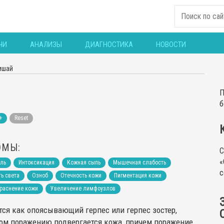
ЧИ
АНАЛИЗЫ
ДИАГНОСТИКА
НОВОСТИ
ишай
П
б
+
Reset
ОМЫ:
С
«
оль
Интоксикация
Кожная сыпь
Мышечная слабость
с
ь света
Озноб
Отечность кожи
Пигментация кожи
раснение кожи
Увеличение лимфоузлов
ся как опоясывающий герпес или герпес зостер,
ором поражению подвергается кожа, причем поражение