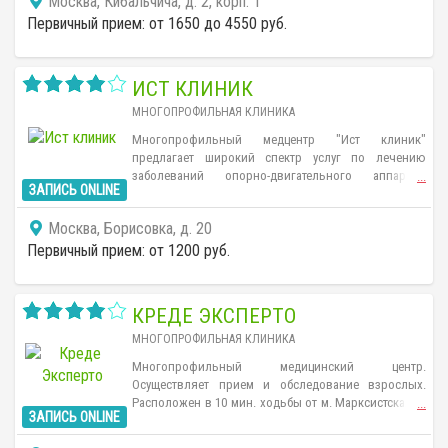
Москва, Кибальчича, д. 2, корп. 1
Первичный прием: от 1650 до 4550 руб.
ИСТ КЛИНИК
МНОГОПРОФИЛЬНАЯ КЛИНИКА
Многопрофильный медцентр "Ист клиник"
предлагает широкий спектр услуг по лечению
заболеваний опорно-двигательного аппарата,
...
ЗАПИСЬ ONLINE
нервной системы, мочеполовой сферы, сердца и
сосудов, кожи, аллергической природы и ЛОР-
Москва, Борисовка, д. 20
направления. Ведется прием как взрослых, так и
детей.
Первичный прием: от 1200 руб.
КРЕДЕ ЭКСПЕРТО
МНОГОПРОФИЛЬНАЯ КЛИНИКА
Многопрофильный медицинский центр.
Осуществляет прием и обследование взрослых.
Расположен в 10 мин. ходьбы от м. Марксистская. В
...
ЗАПИСЬ ONLINE
клинике представлены специалисты по
гинекологии, урологии, терапии, ортопедии,