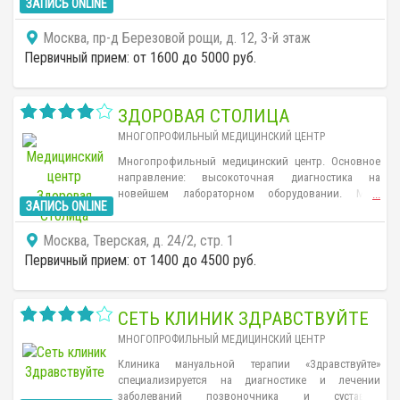
ЗАПИСЬ ONLINE
заболеваниям позвоночника), ортопеды,
ревматологи, неврологи, реабилитологи. В клинике
Москва, пр-д Березовой рощи, д. 12, 3-й этаж
используют методы лазерной и малоинвазивной
хирургии, последние разработки ведущих мировых
Первичный прием: от 1600 до 5000 руб.
фирм-производителей имплантов.
ЗДОРОВАЯ СТОЛИЦА
МНОГОПРОФИЛЬНЫЙ МЕДИЦИНСКИЙ ЦЕНТР
Многопрофильный медицинский центр. Основное
направление: высокоточная диагностика на
новейшем лабораторном оборудовании. МРТ-
...
ЗАПИСЬ ONLINE
диагностика осуществляется на новейшем аппарате
General Electric Signia HD 1,5 Tesla закрытого типа.
Москва, Тверская, д. 24/2, стр. 1
Первичный прием: от 1400 до 4500 руб.
СЕТЬ КЛИНИК ЗДРАВСТВУЙТЕ
МНОГОПРОФИЛЬНЫЙ МЕДИЦИНСКИЙ ЦЕНТР
Клиника мануальной терапии «Здравствуйте»
специализируется на диагностике и лечении
заболеваний позвоночника и суставов.
...