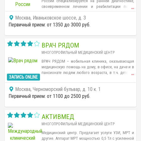
России специализируется на ранней диагностике,
своевременном лечении и реабилитации после
...
перенесенной болезни или операции любой степени
Москва, Иваньковское шоссе, д. 3
сложности для повышения качества жизни.
Первичный прием: от 1350 до 3000 руб.
ВРАЧ РЯДОМ
МНОГОПРОФИЛЬНЫЙ МЕДИЦИНСКИЙ ЦЕНТР
ВРАЧ РЯДОМ – мобильная клиника, оказывающая
медицинскую помощь на дому, в офисе, на даче и в
пансионате людям любого возраста, в т.ч. детям с
...
ЗАПИСЬ ONLINE
рождения на территории Москвы и Московской
области до 100 км от МКАД. Клиника обеспечивает
Москва, Черноморский бульвар, д. 10 к. 1
самый быстрый приезд специалиста в Москве –
врач или медсестра прибудут на вызов через 90
Первичный прием: от 1100 до 2500 руб.
мин. (в пределах МКАД).
АКТИВМЕД
МНОГОПРОФИЛЬНЫЙ МЕДИЦИНСКИЙ ЦЕНТР
Медицинский центр. Предлагает услуги УЗИ, МРТ и
другие. Аппарат МРТ мощностью 0,5 Тл с усиленной