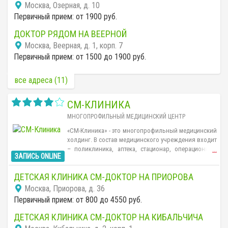
Москва, Озерная, д. 10
Первичный прием: от 1900 руб.
ДОКТОР РЯДОМ НА ВЕЕРНОЙ
Москва, Веерная, д. 1, корп. 7
Первичный прием: от 1500 до 1900 руб.
все адреса (11)
СМ-КЛИНИКА
МНОГОПРОФИЛЬНЫЙ МЕДИЦИНСКИЙ ЦЕНТР
«СМ-Клиника» - это многопрофильный медицинский
холдинг. В состав медицинского учреждения входит
– поликлиника, аптека, стационар, операционный
...
ЗАПИСЬ ONLINE
блок, диагностическое и стоматологическое
отделение. Прием специалистами ведется
ДЕТСКАЯ КЛИНИКА СМ-ДОКТОР НА ПРИОРОВА
ежедневно. В штате более 100 квалифицированных
специалистов. Второй по величине медицинский
Москва, Приорова, д. 36
центр в России.
Первичный прием: от 800 до 4550 руб.
ДЕТСКАЯ КЛИНИКА СМ-ДОКТОР НА КИБАЛЬЧИЧА