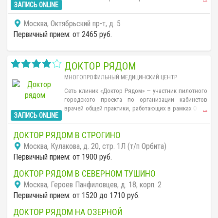
ЗАПИСЬ ONLINE
международной корпорации на территории России.
В настоящее время медицинская корпорация
Москва, Октябрьский пр-т, д. 5
«Медикал Он Груп» включает свыше 50 клиник по
всему миру. Из них 26 успешно действуют в
Первичный прием: от 2465 руб.
Российской Федерации, предоставляя
высококачественные медицинские услуги.
ДОКТОР РЯДОМ
МНОГОПРОФИЛЬНЫЙ МЕДИЦИНСКИЙ ЦЕНТР
Сеть клиник «Доктор Рядом» — участник пилотного
городского проекта по организации кабинетов
врачей общей практики, работающих в рамках ОМС,
...
ЗАПИСЬ ONLINE
расширенной программы ОМС+ и возможностью
оказания дополнительных медицинских услуг на
ДОКТОР РЯДОМ В СТРОГИНО
коммерческих условиях.
Москва, Кулакова, д. 20, стр. 1Л (т/п Орбита)
Первичный прием: от 1900 руб.
ДОКТОР РЯДОМ В СЕВЕРНОМ ТУШИНО
Москва, Героев Панфиловцев, д. 18, корп. 2
Первичный прием: от 1520 до 1710 руб.
ДОКТОР РЯДОМ НА ОЗЕРНОЙ