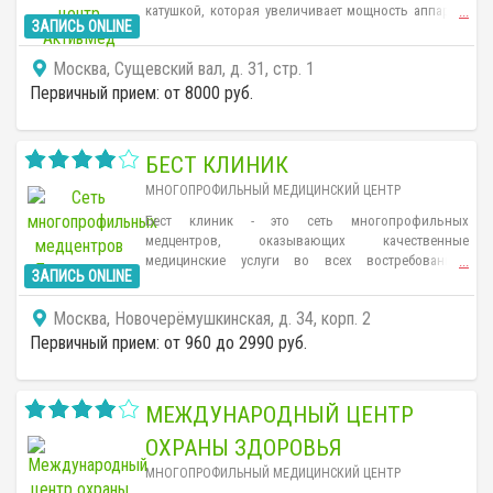
катушкой, которая увеличивает мощность аппарата
...
ЗАПИСЬ ONLINE
до 1 Тл. В клинике принимают взрослых и детей с 0
лет.
Москва, Сущевский вал, д. 31, стр. 1
Первичный прием: от 8000 руб.
БЕСТ КЛИНИК
МНОГОПРОФИЛЬНЫЙ МЕДИЦИНСКИЙ ЦЕНТР
Бест клиник - это сеть многопрофильных
медцентров, оказывающих качественные
медицинские услуги во всех востребованных
...
ЗАПИСЬ ONLINE
направлениях (аллергология, андрология,
гинекология, дерматовенерология, неврология,
Москва, Новочерёмушкинская, д. 34, корп. 2
эндокринология и др.). В клиниках можно пройти
экспресс-диагностику, УЗИ и сдать все необходимые
Первичный прием: от 960 до 2990 руб.
анализы. Возможен выезд специалиста на дом.
Прием ведется по предварительной записи.
МЕЖДУНАРОДНЫЙ ЦЕНТР
ОХРАНЫ ЗДОРОВЬЯ
МНОГОПРОФИЛЬНЫЙ МЕДИЦИНСКИЙ ЦЕНТР