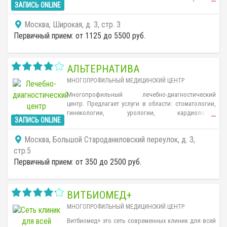
ЗАПИСЬ ONLINE
Индивидуальный подход к каждому пациенту.
Проведение оздоровительных и реабилитационных
Москва, Широкая, д. 3, стр. 3
процедур. В штат клиники входят
высококвалифицированные специалисты с
Первичный прием: от 1125 до 5500 руб.
большим опытом работы в области мануальной
терапии.
АЛЬТЕРНАТИВА
МНОГОПРОФИЛЬНЫЙ МЕДИЦИНСКИЙ ЦЕНТР
Многопрофильный лечебно-диагностический
центр. Предлагает услуги в области: стоматологии,
гинекологии, урологии, кардиологии,
...
ЗАПИСЬ ONLINE
дерматовенерологии, гастроэнтерологии,
неврологии. Расположен в 7 мин. ходьбы от
Москва, Большой Староданиловский переулок, д. 3,
станции метро Тульская.
стр.5
Первичный прием: от 350 до 2500 руб.
ВИТБИОМЕД+
МНОГОПРОФИЛЬНЫЙ МЕДИЦИНСКИЙ ЦЕНТР
Витбиомед+ это сеть современных клиник для всей