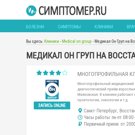
БОЛЕЗНИ
СИМПТОМЫ
КЛИНИКИ
ВРА
Вы здесь:
Клиники
-
Medical on group
-
Медикал Он Груп на В
МЕДИКАЛ ОН ГРУП НА ВОССТ
МНОГОПРОФИЛЬНАЯ К
Многопрофильный медицинский ц
диагностический приём взрослых.
Маяковская. В клинике работают
проктологии, онкологии и т.д.
ЗАПИСЬ ONLINE
Санкт-Петербург, Восстани
Часы работы: пн-пт 08:00
Первичный прием: от 2000