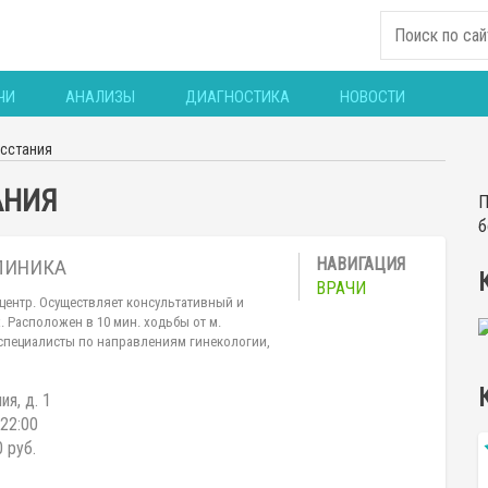
ЧИ
АНАЛИЗЫ
ДИАГНОСТИКА
НОВОСТИ
осстания
АНИЯ
П
б
ЛИНИКА
ВРАЧИ
ентр. Осуществляет консультативный и
 Расположен в 10 мин. ходьбы от м.
 специалисты по направлениям гинекологии,
я, д. 1
-22:00
 руб.