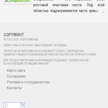
нарушается питание
современных медицинских энциклопедиях
провокатора недуга, начиная от
ростовой пластинки кости. Под этой
хрящевой ткани, что
сколиоз позвоночника определяется как
генетической
областью подразумевается часть хрящевой
...
вызывает её
трехплоскостная боковая деформация основной
предрасположенности и
ткани, которая размещается на конце
последующее
части осевого скелета человека.
заканчивая неадекватным
длинных костей и постоянно развивается. От
разрушение и
протеканием беременности.
формирования ростовой пластины зависит
ограничивает
длина и форма кости у взрослого человека.
COPYRIGHT
подвижность сустава.
© 2012-
2026
, SIMPTOMER.RU
Основным признаком
СИМПТОМЫ И ЛЕЧЕНИЕ ЗАБОЛЕВАНИЙ ЧЕЛОВЕКА
недуга является боль в
ПЕРЕПЕЧАТКА МАТЕРИАЛОВ ВОЗМОЖНА ТОЛЬКО С РАЗРЕШЕНИЯ
паховой области.
АДМИНИСТРАЦИИ И УКАЗАНИЕМ АКТИВНОЙ ССЫЛКИ НА ПЕРВОИСТОЧНИК.
ВСЯ ПРЕДОСТАВЛЕННАЯ ИНФОРМАЦИЯ ПОДЛЕЖИТ ОБЯЗАТЕЛЬНОЙ
КОНСУЛЬТАЦИИ ЛЕЧАЩИМ ВРАЧОМ!
Карта сайта
Соглашение
Реклама и сотрудничество
Контакты