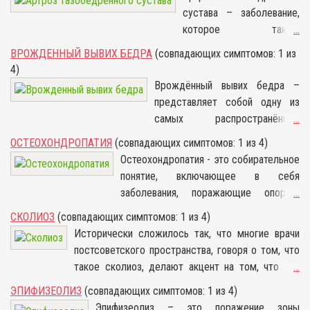
сустава – заболевание,
которое также
...
встречается под
ВРОЖДЕННЫЙ ВЫВИХ БЕДРА
(совпадающих симптомов: 1 из
названием коксартроз, и
4)
поражает обычно людей
Врождённый вывих бедра –
после сорока лет. Его
представляет собой одну из
причиной является
самых распространённых
...
снижение объёмов
аномалий развития.
ОСТЕОХОНДРОПАТИЯ
(совпадающих симптомов: 1 из 4)
выделения синовиальной
Недоразвитие или дисплазия
Остеохондропатия - это собирательное
жидкости в суставе.
тазобедренного сустава носит
понятие, включающее в себя
Согласно медицинской
как односторонний, так и
заболевания, поражающие опорно-
...
статистике, женщины
двусторонний характер.
двигательную систему, на фоне
склонны болеть
СКОЛИОЗ
(совпадающих симптомов: 1 из 4)
Причины развития патологии до
происходит деформация и некроз
коксартрозом чаще
Исторически сложилось так, что многие врачи
конца не изучены, но
поражённого сегмента. Примечательно
мужчин. Он поражает
постсоветского пространства, говоря о том, что
клиницистам известен широкий
то, что такие патологии наиболее часто
один или два
такое сколиоз, делают акцент на том, что это
...
спектр предрасполагающих
встречаются у детей и подростков.
тазобедренных сустава.
фиксированное или не фиксированное отклонение
факторов, который может
ЭПИФИЗЕОЛИЗ
(совпадающих симптомов: 1 из 4)
При этом заболевании
позвоночника от своей оси, однако в
выступать в качестве
Эпифизеолиз – это поражение зоны